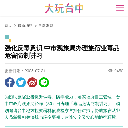
跳
到
开
主
要
首页
最新消息
最新消息
内
容
区
强化反毒意识 中市观旅局办理旅宿业毒品
块
危害防制讲习
更新日期：2025-07-31
2452
为协助旅宿业者提升识毒、防毒能力，落实场所自主管理，台
中市政府观旅局於昨（30）日办理「毒品危害防制讲习」，特
别邀请台中地方检察署林依成检察官担任讲师，协助旅宿从业
人员掌握相关法规与应变要领，营造安全又安心的旅宿环境。