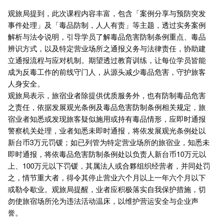
观旅局提到，此次课程内容丰富，包含「案例分享与预防突发
事件处理」及「毒品防制，人人有责」等主题，透过实务案例
解析与法令说明，引导学员了解毒品危害防制条例重点、毒品
辨识方式，以及特定营业场所之通报义务与法律责任，协助建
立通报流程与应对机制。期望透过教育训练，让每位学员皆能
成为反毒工作的前线守门人，从源头减少毒品危害，守护旅客
人身安全。
观旅局表示，旅宿业者除提供优质服务外，也有防制毒品危害
之责任，依据发展观光条例及毒品危害防制条例相关规定，旅
宿业者知悉或发现旅客疑似施用或持有毒品情形，应即时通报
警察机关处理，业者知悉未即时通报，将依发展观光条例处以
新台币3万元罚锾；如已列管为特定营业场所的旅宿业，知悉未
即时通报，将依毒品危害防制条例处以负责人新台币10万元以
上、100万元以下罚锾，其属法人或合夥组织经营者，并同处罚
之，情节重大者，得令其停止营业六个月以上一年六个月以下
或勒令歇业。观旅局提醒，业者应积极落实自我保护措施，切
勿使旅宿场所沦为违法活动温床，以维护营运安全与企业声
誉。