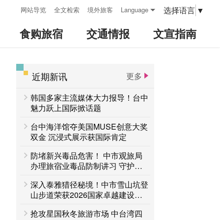
:::
选择语言
▼
网站导览
全文检索
境外旅客
Language
食购旅宿
交通情报
文宣指南
近期新讯
更多
:::
韩国多家主流媒体大力报导！台中
魅力跃上国际掀话题
台中海洋馆夺美国MUSE创意大奖
双金 沉浸式展示获国际肯定
防堵新兴毒品危害！ 中市观旅局
办理旅宿业毒品防制讲习 守护旅
客安全
深入泰雅猎径秘境！中市雪山坑登
山步道荣获2026国家卓越建设奖
「金质奖」
抢攻星国秋冬旅游市场 中台湾四