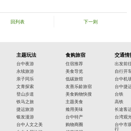
回列表
下一则
主题玩法
食购旅宿
交通情
台中夜游
住宿推荐
出发前
永续旅游
美食导览
自行开
亲子同乐
低碳旅馆
台中机
文青探索
友善乐龄旅宿
台中捷
登山步道
美食购物快搜
台铁
铁马之旅
主题美食
高铁
捷运旅游
飨用美味
长途客
银发漫游
台中特产
台湾观
台中人文之美
购物商圈
台中市观
行