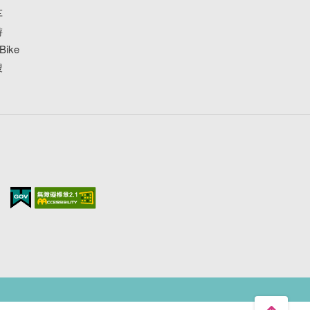
车
游
ike
搜