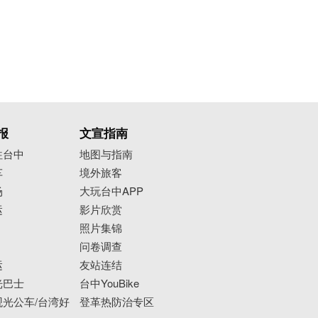
报
文宣指南
往台中
地图与指南
车
境外旅客
场
大玩台中APP
运
影片欣赏
照片集锦
问卷调查
运
友站连结
光巴士
台中YouBike
光公车/台湾好
登革热防治专区