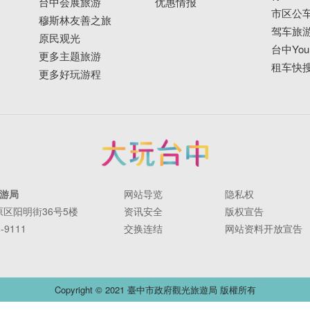
台中会展旅游
优惠情报
市区公
穆斯林友善之旅
驾车旅
原民观光
台中YouB
更多主题旅游
租车快
更多好玩游程
游局
网站导览
隐私权
丰原区阳明街36号5楼
资讯安全
版权宣告
-9111
交换连结
网站资料开放宣告
Copyright © 2021 臺中市政府觀光旅遊局 版權所有