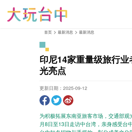
跳
到
主
要
内
:::
首页
最新消息
最新消息
容
区
块
印尼14家重量级旅行
光亮点
更新日期：2025-09-12
为积极拓展东南亚旅客市场，交通部观
月8日至13日走访中台湾，亲身感受