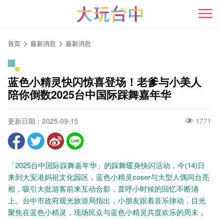
跳
到
开
主
要
首页
最新消息
最新消息
内
容
区
蓝色小精灵快闪惊喜登场！老爹与小美人
块
陪你倒数2025台中国际踩舞嘉年华
更新日期：2025-09-15
1771
「2025台中国际踩舞嘉年华」的踩舞暖身快闪活动，今(14)日
来到大安港妈祖文化园区，蓝色小精灵coser与大型人偶同台亮
相，吸引大批游客前来互动合影，直呼小时候的回忆不断涌
上。台中市政府观光旅游局指出，小朋友跟着音乐律动，目光
聚焦在蓝色小精灵，现场民众与蓝色小精灵共度欢乐的周末，