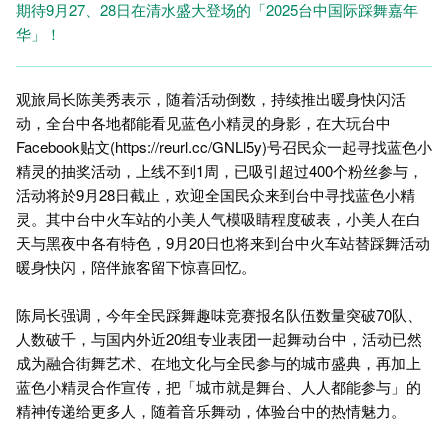
期待9月27、28日在清水盛大登场的「2025台中国际踩舞嘉年
华」！
观旅局长陈美秀表示，随着活动倒数，持续推出暖身快闪活
动，全台中各地都能看见蓝色小精灵的身影，在大玩台中
Facebook贴文(
https://reurl.cc/GNLl5y
)号召民众一起寻找蓝色小
精灵的抽奖活动，上线不到1周，已吸引超过400个粉丝参与，
活动将於9月28日截止，欢迎全国民众来到台中寻找蓝色小精
灵。其中台中火车站的小美人气模吸睛程度破表，小美人在白
天与黑夜中各有特色，9月20日也将来到台中火车站替踩舞活动
暖身快闪，陪伴旅客留下惊喜回忆。
陈局长强调，今年全民踩舞趣味竞赛报名队伍数量突破70队、
人数破千，与国内外近20组专业表团一起舞动台中，活动已然
成为融合街舞艺术、在地文化与全民参与的城市盛典，再加上
蓝色小精灵合作宣传，把「城市就是舞台、人人都能参与」的
精神传递给更多人，随着音乐舞动，体验台中的热情魅力。