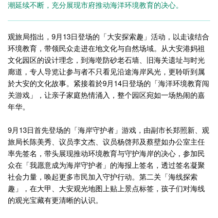
潮延续不断，充分展现市府推动海洋环境教育的决心。
观旅局指出，9月13日登场的「大安探索趣」活动，以走读结合
环境教育，带领民众走进在地文化与自然场域。从大安港妈祖
文化园区的设计理念，到海墘防砂老石墙、旧海关遗址与时光
廊道，专人导览让参与者不只看见沿途海岸风光，更聆听到属
於大安的文化故事。紧接着於9月14日登场的「海洋环境教育闯
关游戏」，让亲子家庭热情涌入，整个园区宛如一场热闹的嘉
年华。
9月13日首先登场的「海岸守护者」游戏，由副市长郑照新、观
旅局长陈美秀、议员李文杰、议员杨啓邦及蔡壁如办公室主任
率先签名，带头展现推动环境教育与守护海岸的决心，参加民
众在「我愿意成为海岸守护者」的海报上签名，透过签名凝聚
社会力量，唤起更多市民加入守护行动。第二关「海线探索
趣」，在大甲、大安观光地图上贴上景点标签，孩子们对海线
的观光宝藏有更清晰的认识。