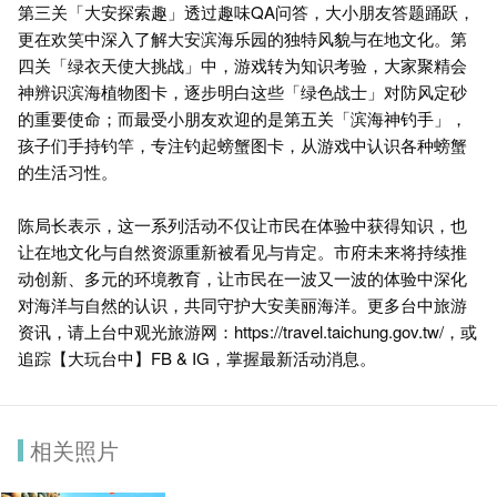
第三关「大安探索趣」透过趣味QA问答，大小朋友答题踊跃，
更在欢笑中深入了解大安滨海乐园的独特风貌与在地文化。第
四关「绿衣天使大挑战」中，游戏转为知识考验，大家聚精会
神辨识滨海植物图卡，逐步明白这些「绿色战士」对防风定砂
的重要使命；而最受小朋友欢迎的是第五关「滨海神钓手」，
孩子们手持钓竿，专注钓起螃蟹图卡，从游戏中认识各种螃蟹
的生活习性。
陈局长表示，这一系列活动不仅让市民在体验中获得知识，也
让在地文化与自然资源重新被看见与肯定。市府未来将持续推
动创新、多元的环境教育，让市民在一波又一波的体验中深化
对海洋与自然的认识，共同守护大安美丽海洋。更多台中旅游
资讯，请上台中观光旅游网：https://travel.taichung.gov.tw/，或
追踪【大玩台中】FB & IG，掌握最新活动消息。
相关照片