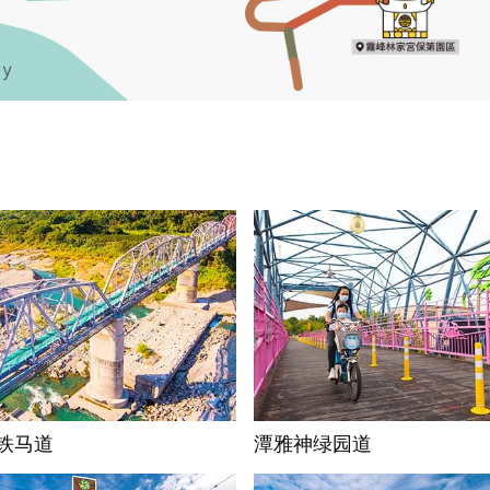
铁马道
潭雅神绿园道