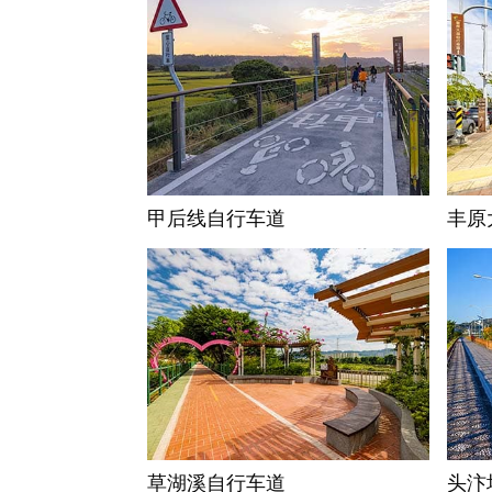
甲后线自行车道
丰原
草湖溪自行车道
头汴