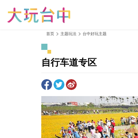
跳
到
主
要
内
:::
首页
主题玩法
台中好玩主题
容
区
块
自行车道专区