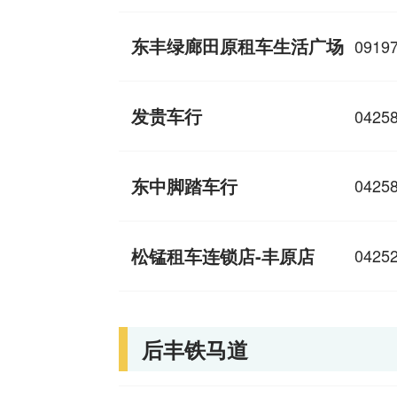
东丰绿廊田原租车生活广场
0919
发贵车行
0425
东中脚踏车行
0425
松锰租车连锁店-丰原店
0425
后丰铁马道