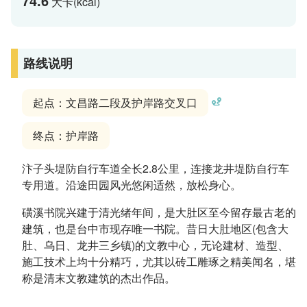
74.6
大卡(kcal)
路线说明
起点：文昌路二段及护岸路交叉口
终点：护岸路
汴子头堤防自行车道全长2.8公里，连接龙井堤防自行车
专用道。沿途田园风光悠闲适然，放松身心。
磺溪书院兴建于清光绪年间，是大肚区至今留存最古老的
建筑，也是台中市现存唯一书院。昔日大肚地区(包含大
肚、乌日、龙井三乡镇)的文教中心，无论建材、造型、
施工技术上均十分精巧，尤其以砖工雕琢之精美闻名，堪
称是清末文教建筑的杰出作品。