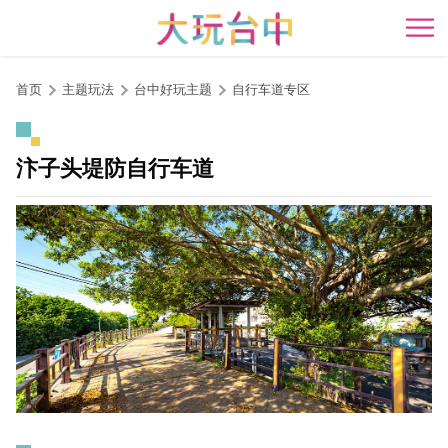
跳
到
开
主
要
首页
主题玩法
台中好玩主题
自行车道专区
内
容
区
汴子头堤防自行车道
块