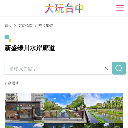
跳
到
开
主
要
首页
文宣指南
照片集锦
内
容
区
新盛绿川水岸廊道
块
7 张照片