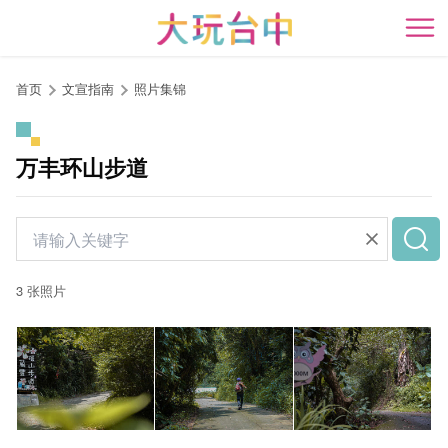
跳
到
开
主
要
首页
文宣指南
照片集锦
内
容
区
万丰环山步道
块
3 张照片