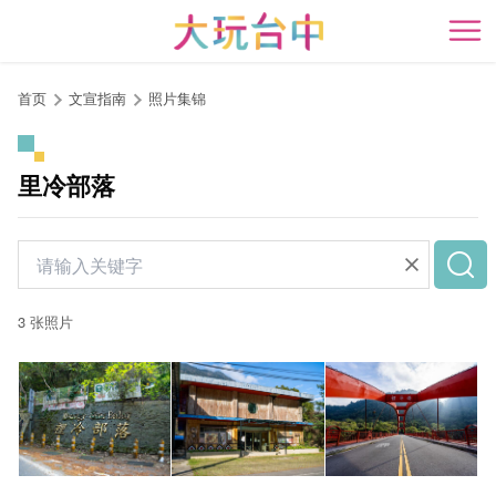
跳
到
开
主
要
首页
文宣指南
照片集锦
内
容
区
里冷部落
块
3 张照片