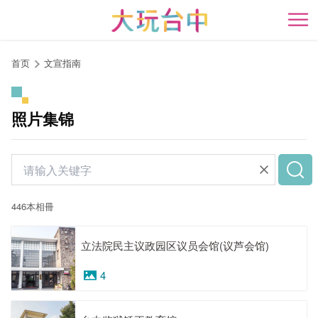
跳
到
开
主
要
首页
文宣指南
内
容
区
照片集锦
块
446本相冊
立法院民主议政园区议员会馆(议芦会馆)
4