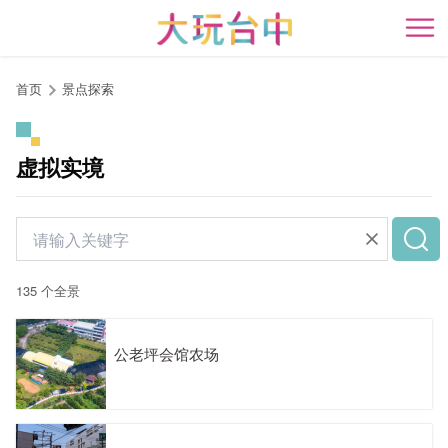
跳
到
开
主
要
首页
景点探索
内
容
区
虚拟实境
块
135 个全景
公老坪会馆农场