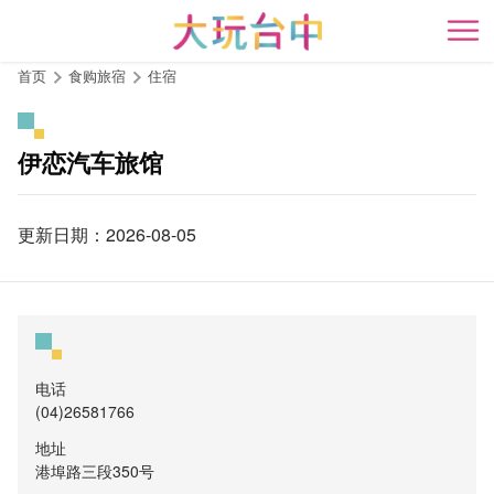
跳
到
开
主
首页
食购旅宿
住宿
要
内
容
伊恋汽车旅馆
区
块
更新日期：2026-08-05
电话
(04)26581766
地址
港埠路三段350号