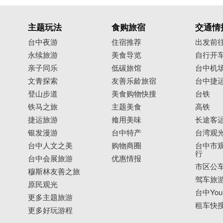
主题玩法
食购旅宿
交通情
台中夜游
住宿推荐
出发前
永续旅游
美食导览
自行开
亲子同乐
低碳旅馆
台中机
文青探索
友善乐龄旅宿
台中捷
登山步道
美食购物快搜
台铁
铁马之旅
主题美食
高铁
捷运旅游
飨用美味
长途客
银发漫游
台中特产
台湾观
台中人文之美
购物商圈
台中市观
行
台中会展旅游
优惠情报
市区公
穆斯林友善之旅
驾车旅
原民观光
台中YouB
更多主题旅游
租车快
更多好玩游程