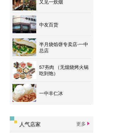
又见一炊烟
中友百货
半月烧馅饼专卖店-一中
总店
57夯肉 （无烟烧烤火锅
吃到饱）
一中丰仁冰
人气店家
更多