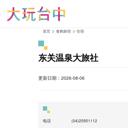
跳
到
主
要
内
:::
首页
食购旅宿
住宿
容
区
块
东关温泉大旅社
更新日期：2026-08-06
电话
(04)25951112