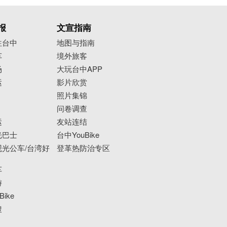
报
文宣指南
往台中
地图与指南
车
境外旅客
场
大玩台中APP
运
影片欣赏
照片集锦
问卷调查
运
友站连结
光巴士
台中YouBike
光公车/台湾好
登革热防治专区
车
游
ike
搜