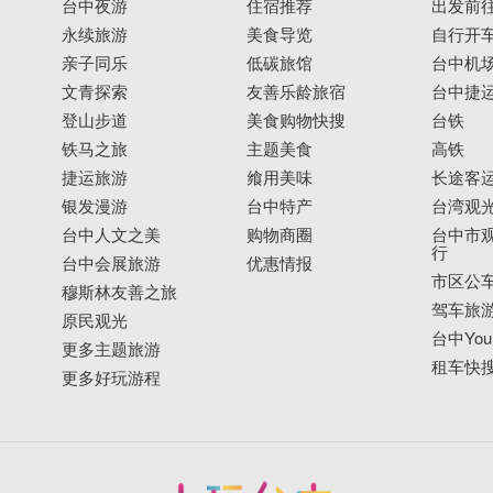
台中夜游
住宿推荐
出发前
永续旅游
美食导览
自行开
亲子同乐
低碳旅馆
台中机
文青探索
友善乐龄旅宿
台中捷
登山步道
美食购物快搜
台铁
铁马之旅
主题美食
高铁
捷运旅游
飨用美味
长途客
银发漫游
台中特产
台湾观
台中人文之美
购物商圈
台中市观
行
台中会展旅游
优惠情报
市区公
穆斯林友善之旅
驾车旅
原民观光
台中YouB
更多主题旅游
租车快
更多好玩游程