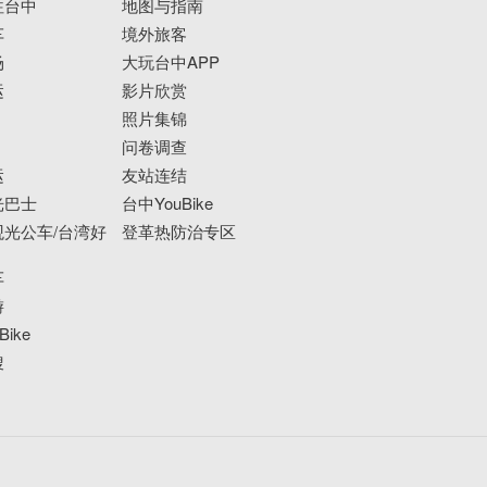
往台中
地图与指南
车
境外旅客
场
大玩台中APP
运
影片欣赏
照片集锦
问卷调查
运
友站连结
光巴士
台中YouBike
光公车/台湾好
登革热防治专区
车
游
ike
搜