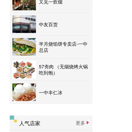
又见一炊烟
中友百货
半月烧馅饼专卖店-一中
总店
57夯肉 （无烟烧烤火锅
吃到饱）
一中丰仁冰
人气店家
更多