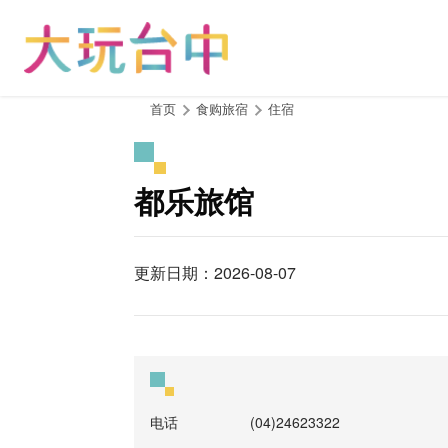
跳
到
主
要
内
:::
首页
食购旅宿
住宿
容
区
块
都乐旅馆
更新日期：2026-08-07
电话
(04)24623322