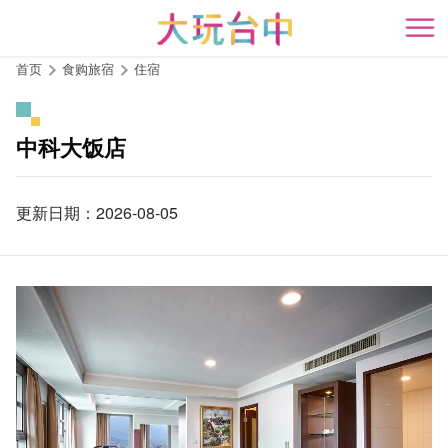
跳
到
开
主
首页
食购旅宿
住宿
要
内
容
中科大饭店
区
块
更新日期：2026-08-05