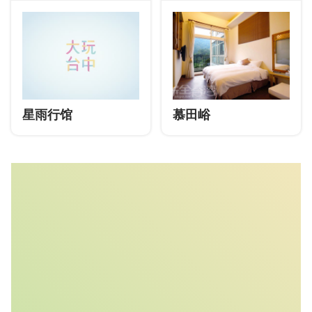
星雨行馆
慕田峪