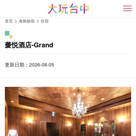
跳
到
开
主
首页
食购旅宿
住宿
要
内
容
薆悦酒店-Grand
区
块
更新日期：2026-08-05