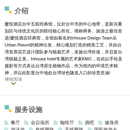
介绍
薆悦酒店台中五权经典馆，位於台中市的中心地带，是新兴重
划区与传统文化区的联结核心所在。堪称商务、旅游之最佳首
选!薆悦酒店经典馆，全馆由着名的Inhouse Design Team从
Urban Resort的精神出发，精心规划打造的精美工艺，并由台
湾首席花艺设计团队参与植栽艺术，发扬台湾价值，并启发台
湾植栽之美。Inhouse hotel专属的艺术家KMC，在此以手绘及
摄影等方式表达台湾原生植物作品，作为馆内的环境艺术精
神，并以此彰显台中地处台湾绿色隧道入口的珍贵意涵!
继续阅读
服务设施
餐厅
会议场所
咖啡厅
酒吧
健身房
游泳池
有线网路
无线网路
国民旅游卡