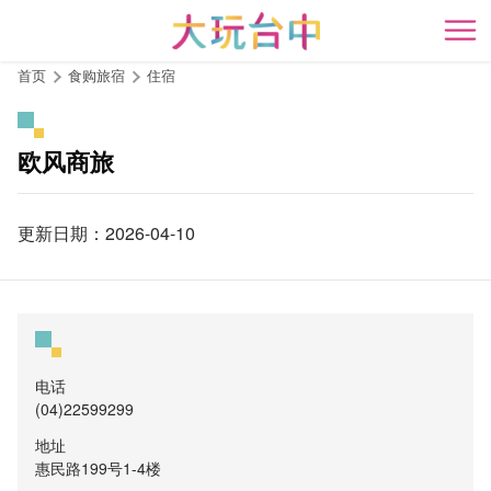
跳
到
开
主
首页
食购旅宿
住宿
要
内
容
欧风商旅
区
块
更新日期：2026-04-10
电话
(04)22599299
地址
惠民路199号1-4楼