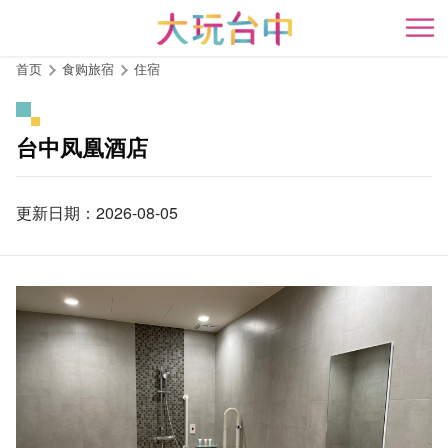
跳
到
开
主
首页
食购旅宿
住宿
要
内
容
台中凤凰酒店
区
块
更新日期：2026-08-05