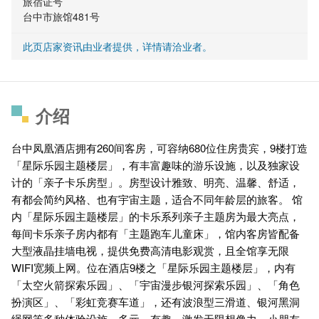
旅宿证号
台中市旅馆481号
此页店家资讯由业者提供，详情请洽业者。
介绍
台中凤凰酒店拥有260间客房，可容纳680位住房贵宾，9楼打造
「星际乐园主题楼层」，有丰富趣味的游乐设施，以及独家设
计的「亲子卡乐房型」。房型设计雅致、明亮、温馨、舒适，
有都会简约风格、也有宇宙主题，适合不同年龄层的旅客。 馆
内「星际乐园主题楼层」的卡乐系列亲子主题房为最大亮点，
每间卡乐亲子房内都有「主题跑车儿童床」，馆内客房皆配备
大型液晶挂墙电视，提供免费高清电影观赏，且全馆享无限
WIFI宽频上网。位在酒店9楼之「星际乐园主题楼层」，内有
「太空火箭探索乐园」、「宇宙漫步银河探索乐园」、「角色
扮演区」、「彩虹竞赛车道」，还有波浪型三滑道、银河黑洞
绳网等多种体验设施，多元、有趣、激发无限想像力，小朋友