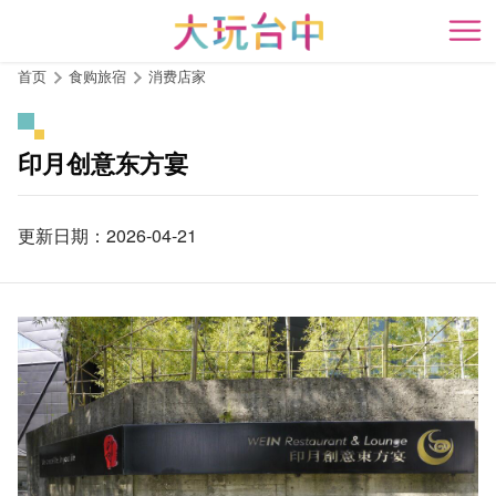
跳
到
开
主
首页
食购旅宿
消费店家
要
内
容
印月创意东方宴
区
块
更新日期：2026-04-21