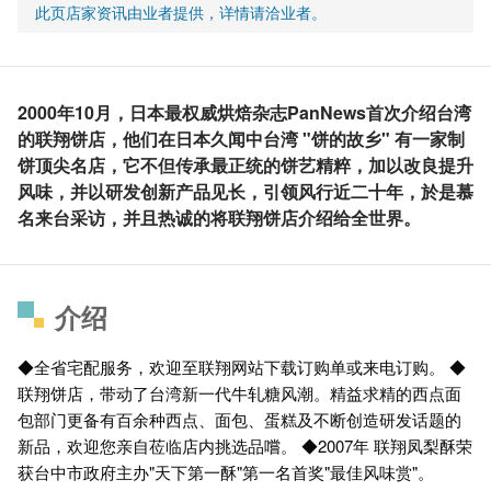
此页店家资讯由业者提供，详情请洽业者。
2000年10月，日本最权威烘焙杂志PanNews首次介绍台湾
的联翔饼店，他们在日本久闻中台湾 "饼的故乡" 有一家制
饼顶尖名店，它不但传承最正统的饼艺精粹，加以改良提升
风味，并以研发创新产品见长，引领风行近二十年，於是慕
名来台采访，并且热诚的将联翔饼店介绍给全世界。
介绍
◆全省宅配服务，欢迎至联翔网站下载订购单或来电订购。 ◆
联翔饼店，带动了台湾新一代牛轧糖风潮。精益求精的西点面
包部门更备有百余种西点、面包、蛋糕及不断创造研发话题的
新品，欢迎您亲自莅临店内挑选品嚐。 ◆2007年 联翔凤梨酥荣
获台中市政府主办"天下第一酥"第一名首奖"最佳风味赏"。