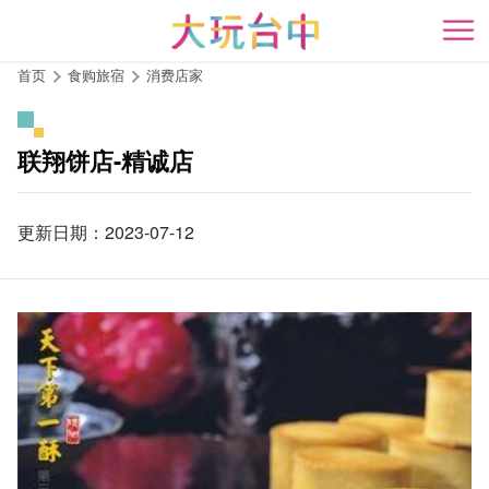
跳
到
开
主
首页
食购旅宿
消费店家
要
内
容
联翔饼店-精诚店
区
块
更新日期：2023-07-12