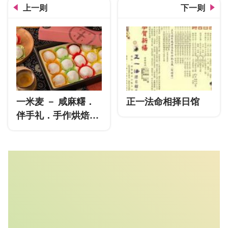
上一则
下一则
一米麦 － 咸麻糬．
正一法命相择日馆
伴手礼．手作烘焙．
台式风味