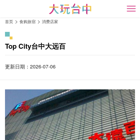
跳
到
开
主
首页
食购旅宿
消费店家
要
内
容
Top City台中大远百
区
块
更新日期：2026-07-06