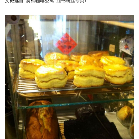
文截选自
窝柢咖啡公寓 脸书粉丝专页)