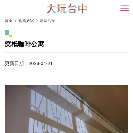
跳
到
开
主
首页
食购旅宿
消费店家
要
内
容
窝柢咖啡公寓
区
块
更新日期：2026-04-21