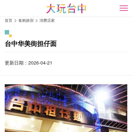
跳
到
开
主
首页
食购旅宿
消费店家
要
内
容
台中华美街担仔面
区
块
更新日期：2026-04-21