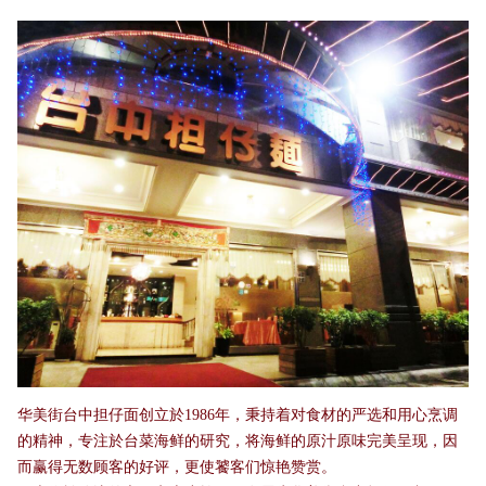
华美街台中担仔面创立於1986年，秉持着对食材的严选和用心烹调
的精神，专注於台菜海鲜的研究，将海鲜的原汁原味完美呈现，因
而赢得无数顾客的好评，更使饕客们惊艳赞赏。