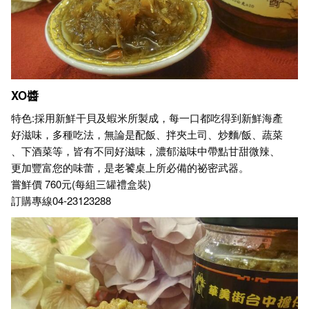
XO醬
特色:採用新鮮干貝及蝦米所製成，每一口都吃得到新鮮海產
好滋味，多種吃法，無論是配飯、拌夾土司、炒麵/飯、蔬菜
、下酒菜等，皆有不同好滋味，濃郁滋味中帶點甘甜微辣、
更加豐富您的味蕾，是老饕桌上所必備的祕密武器。
嘗鮮價 760元(每組三罐禮盒裝)
訂購專線04-23123288