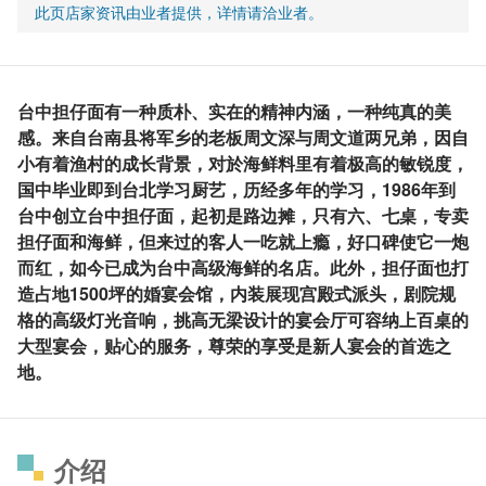
此页店家资讯由业者提供，详情请洽业者。
台中担仔面有一种质朴、实在的精神内涵，一种纯真的美
感。来自台南县将军乡的老板周文深与周文道两兄弟，因自
小有着渔村的成长背景，对於海鲜料里有着极高的敏锐度，
国中毕业即到台北学习厨艺，历经多年的学习，1986年到
台中创立台中担仔面，起初是路边摊，只有六、七桌，专卖
担仔面和海鲜，但来过的客人一吃就上瘾，好口碑使它一炮
而红，如今已成为台中高级海鲜的名店。此外，担仔面也打
造占地1500坪的婚宴会馆，内装展现宫殿式派头，剧院规
格的高级灯光音响，挑高无梁设计的宴会厅可容纳上百桌的
大型宴会，贴心的服务，尊荣的享受是新人宴会的首选之
地。
介绍