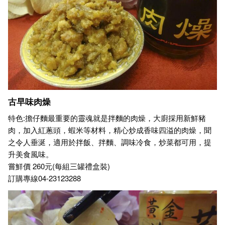
古早味肉燥
特色:擔仔麵最重要的靈魂就是拌麵的肉燥，大廚採用新鮮豬
肉，加入紅蔥頭，蝦米等材料，精心炒成香味四溢的肉燥，聞
之令人垂涎，適用於拌飯、拌麵、調味冷食，炒菜都可用，提
升美食風味。
嘗鮮價 260元(每組三罐禮盒裝)
訂購專線04-23123288