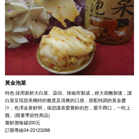
黃金泡菜
特色:採用新鮮大白菜、蒜頭、辣椒所製成，經大廚醃製後，讓
白菜呈現甜美獨特的脆度及清爽的口感，搭配特調的黃金醬
汁，色澤金黃鮮明，保證讓喜愛嘗鮮的您，愛不釋口，一吃上
癮。(限量季節性商品)
嘗鮮價每罐200元
訂購專線04-23123288