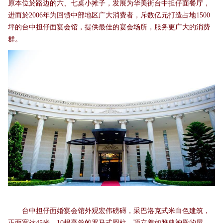
原本位於路边的六、七桌小摊子，发展为华美街台中担仔面餐厅，
进而於2006年为回馈中部地区广大消费者，斥数亿元打造占地1500
坪的台中担仔面宴会馆，提供最佳的宴会场所，服务更广大的消费
群。
台中担仔面婚宴会馆外观宏伟磅礡，采巴洛克式米白色建筑，
正面宽达45米、10根高耸的罗马式圆柱，顶立着如雅典神殿的屋