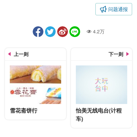
问题通报
4.2万
人气
上一则
下一则
雪花斋饼行
怡美无线电台(计程
车)