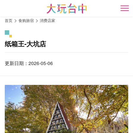
跳
到
开
主
首页
食购旅宿
消费店家
要
内
容
纸箱王-大坑店
区
块
更新日期：2026-05-06