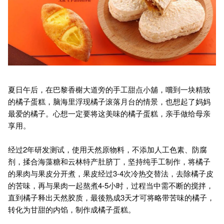
夏日午后，在巴黎香榭大道旁的手工甜点小舖，嚐到一块精致
的橘子蛋糕，脑海里浮现橘子滚落月台的情景，也想起了妈妈
最爱的橘子。心想一定要将这美味的橘子蛋糕，亲手做给母亲
享用。
经过2年研发测试，使用天然原物料，不添加人工色素、防腐
剂，揉合海藻糖和云林特产肚脐丁，坚持纯手工制作，将橘子
的果肉与果皮分开煮，果皮经过3-4次冷热交替法，去除橘子皮
的苦味，再与果肉一起熬煮4-5小时，过程当中需不断的搅拌，
直到橘子释出天然胶质，最後熟成3天才可将略带苦味的橘子，
转化为甘甜的内馅，制作成橘子蛋糕。