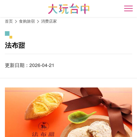
跳
到
开
主
首页
食购旅宿
消费店家
要
内
容
法布甜
区
块
更新日期：2026-04-21