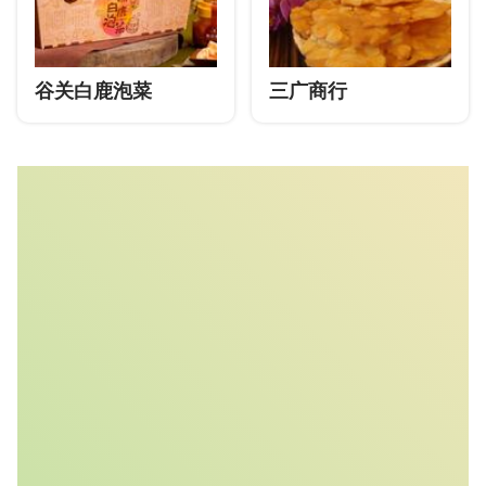
谷关白鹿泡菜
三广商行