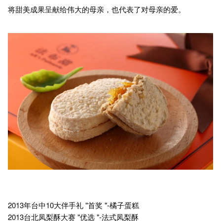
将甜美成果呈献给伟大的母亲，也代表了对母亲的爱。
2013年台中10大伴手礼 "首奖 "-橘子蛋糕
2013台北凤梨酥大赛 "优选 "-法式凤梨酥