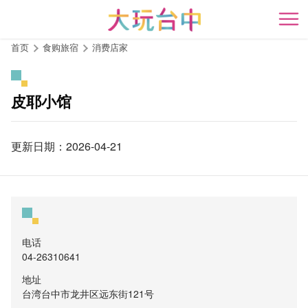
跳
到
开
主
首页
食购旅宿
消费店家
要
内
容
皮耶小馆
区
块
更新日期：2026-04-21
电话
04-26310641
地址
台湾台中市龙井区远东街121号