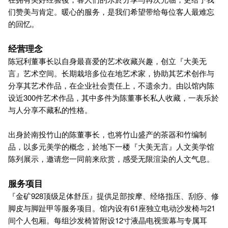
们赞美与肯定。暖心的服务，是我们希望带给每位客人最难忘
的回忆。
经营理念
陈冠利董事长以自身最喜爱的艺术收藏兴趣，创立『大美无
言』艺术空间。长期栽培多位在地艺术家，协助其艺术创作与
分享其艺术作品，在企业社会责任上，不遗余力。由以馆内陈
设近300件艺术作品，其中多件为陈董事长私人收藏，一表乐於
与人分享不藏私的性格。
出身於南投竹山的陈董事长，也将竹山盛产的茶器和竹编制
品，以多元美学的概念，於地下一楼『大美无言』人文美学馆
陈列展示，邀请您一同前来欣赏，感受无限渲染的人文气息。
服务项目
『金矿928顶级足体舒压』提供足部按摩、经络指压、刮痧、修
脚皮与脚趾甲等服务项目。馆内设有61座独立电动沙发椅与21
间个人包厢。每组沙发椅皆附设12寸液晶电视萤幕与专属耳