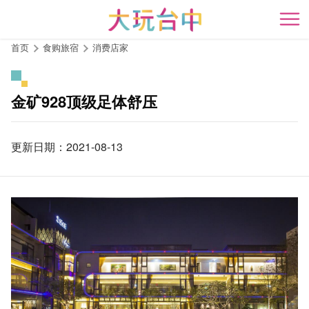
跳
到
开
主
首页
食购旅宿
消费店家
要
内
容
金矿928顶级足体舒压
区
块
更新日期：2021-08-13