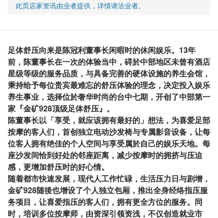
此页店家资讯由业者提供，详情请洽业者。
足体舒压向来是陈冠利董事长闲暇时的休闲娱乐。13年
前，陈董事长在一次的体验当中，碍於中部地区未曾有酒店
星级等级的服务品质，与具备完善的硬体设施的养生会馆，
秉持给予每位贵宾最难忘的舒压体验的理念，决定投入娱乐
养生事业，选择位於奢华时尚的台中七期，开创了中部第一
家『金矿928顶级足体舒压』。
陈董事长以「享受，就应该拥有最好的」想法，为喜爱足部
按摩的客人们，首创独立电动沙发椅与专属影音设备，让每
位客人拥有绝佳的个人空间与享受属於自己的娱乐天地。每
座沙发间恰到好处的邻座距离，减少按摩时的拥挤与压迫
感，更增加舒压时的好心情。
随着都市快速发展，现代人工作忙碌，生活压力日与剧增，
金矿928随後也增设了个人独立包厢，推出全身经络指压服
务项目，让喜爱指压的客人们，拥有更全方位的服务。同
时，培训多位按摩师，由资深引领资浅，不仅创造就业市