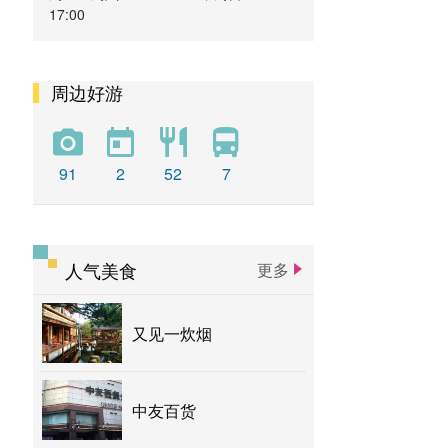
17:00
周边好游
91
2
52
7
人气美食
更多
又见一炊烟
中友百货