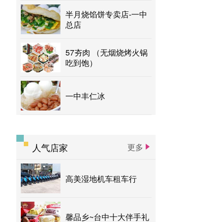
半月烧馅饼专卖店-一中
总店
57夯肉 （无烟烧烤火锅
吃到饱）
一中丰仁冰
人气店家
更多
高美湿地机车租车行
馨品乡~台中十大伴手礼