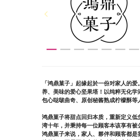
「鸿鼎菓子」起缘起於一份对家人的爱
养、美味的爱心坚果塔！以纯粹无化学
包心哒啵曲奇、原创秘酱熟成柠檬酥等
鸿鼎菓子将甜点回归本质，重新定义低
湾十年，并秉持每一位顾客本该享有被
鸿鼎菓子来说，家人、夥伴和顾客都是