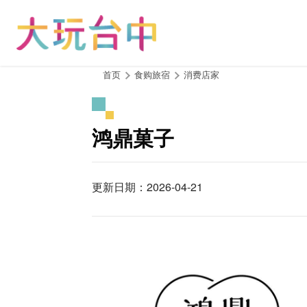
跳
到
主
要
内
:::
首页
食购旅宿
消费店家
容
区
块
鸿鼎菓子
更新日期：2026-04-21