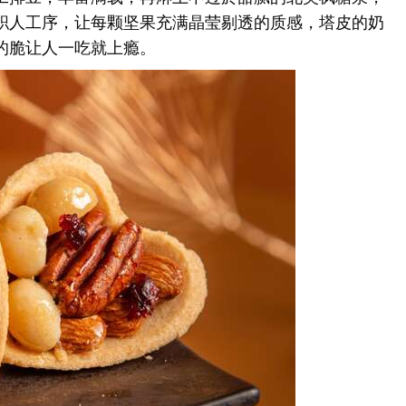
职人工序，让每颗坚果充满晶莹剔透的质感，塔皮的奶
的脆让人一吃就上瘾。