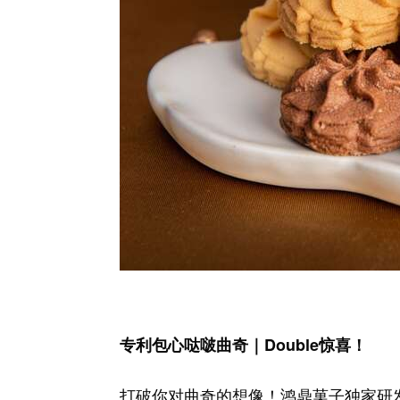
专利包心哒啵曲奇｜Double惊喜！
打破你对曲奇的想像！鸿鼎菓子独家研