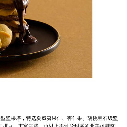
心型坚果塔，特选夏威夷果仁、杏仁果、胡桃宝石级坚
工排豆，丰富满载，再淋上不过於甜腻的北美枫糖浆，