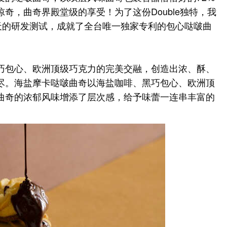
奇，曲奇界殿堂级的享受！为了这份Double独特，我
0天的研发测试，成就了全台唯一独家专利的包心哒啵曲
巧包心、欧洲顶级巧克力的完美交融，创造出浓、酥、
尽。海盐摩卡哒啵曲奇以海盐咖啡、黑巧包心、欧洲顶
曲奇的浓郁风味增添了层次感，给予味蕾一连串丰富的