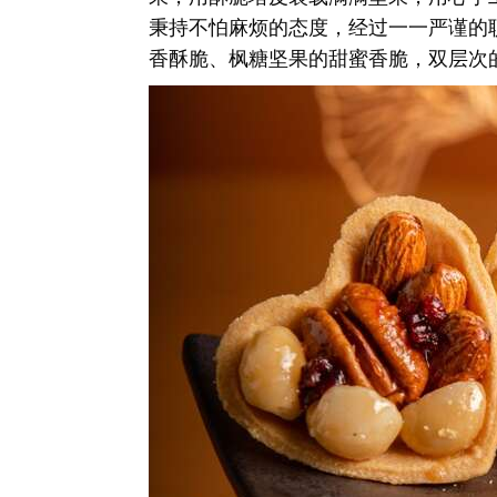
秉持不怕麻烦的态度，经过一一严谨的
香酥脆、枫糖坚果的甜蜜香脆，双层次