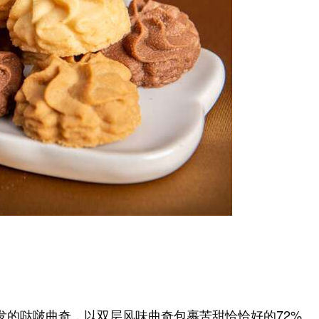
发的哒啵曲奇，以双层风味曲奇包裹苦甜恰恰好的72%