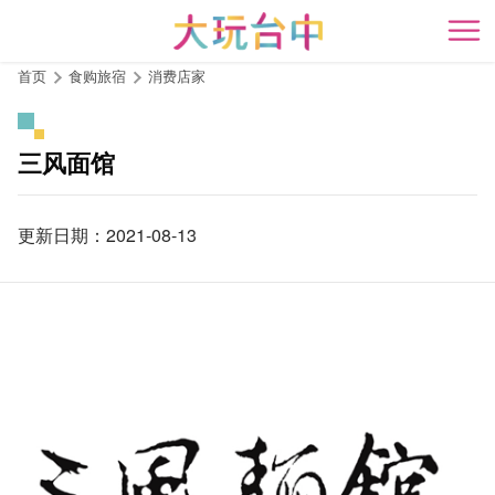
跳
到
开
主
首页
食购旅宿
消费店家
要
内
容
三风面馆
区
块
更新日期：2021-08-13