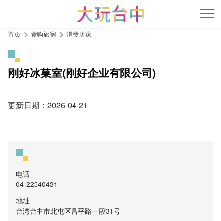
跳
到
开
主
首页
食购旅宿
消费店家
要
内
容
刚好冰菓室(刚好企业有限公司)
区
块
更新日期：2026-04-21
电话
04-22340431
地址
台湾台中市北屯区昌平路一段31号