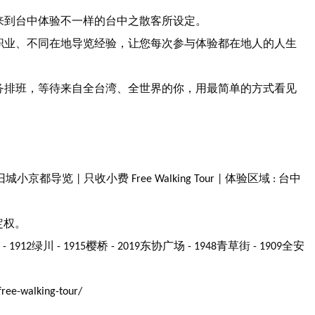
来到台中体验不一样的台中之散客所设定。
职业、不同在地导览经验，让您每次参与体验都在地人的人生
务排班，等待来自全台湾、全世界的你，用最简单的方式看见
旧城小京都导览
只收小费
体验区域
台中
|
Free Walking Tour |
:
定权。
桥
绿川
樱桥
东协广场
青草街
全安
- 1912
- 1915
- 2019
- 1948
- 1909
free-walking-tour/