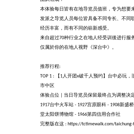
本体验每日皆有在地导览员值班，专为想要
发派之导览人员每位皆具备不同专长、不同
经历丰富，而有不同的崭新感受。
来自超过
种行业之在地人经受训後进行服
70
仅属於你的在地人视野《深台中》。
推荐行程
:
【
人开团
破千人预约】台中必玩，
TOP 1 :
1
x
市中区
体验点位
当日导览员保留最终点为调整决
|
台中火车站
宫原眼科
新盛
1917
- 1927
- 1908
堂太阳饼博物馆
第四信用合作社
- 1966
完整版在这
:
https://tctimewalk.com/taichung-