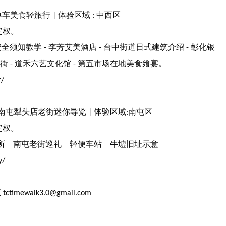
单车美食轻旅行
体验区域
中西区
|
:
定权。
安全须知教学
李芳艾美酒店
台中街道日式建筑介绍
彰化银
-
-
-
条街
道禾六艺文化馆
第五市场在地美食飨宴。
-
-
r/
南屯犁头店老街迷你导览
体验区域
南屯区
|
:
定权。
所
–
南屯老街巡礼
–
轻便车站
–
牛墟旧址示意
y/
至
tctimewalk3.0@gmail.com