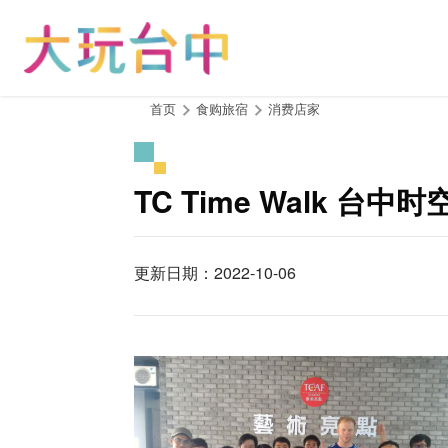
跳
到
主
要
内
:::
首页
食购旅宿
消费店家
容
区
块
TC Time Walk 台中
更新日期：2022-10-06