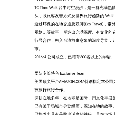
台中时空漫步，是一群充满热
TC Time Walk
队，以旅客友善方式及世界旅行趋势的
Walki
透过环保的在地交通及双脚
，带
(Eco Travel)
规划…等故事，塑造出充满深度、有文化的
行号合作，融入台湾故事意象的深度导览，
市。
公司成立，已培育
名以上的华语
2016/4
300
团队专长特色
Exclusive Team
美国顶尖平台
特别指定本公司
AMAZON.COM
技旅行旅行合作。
深耕在地多年，在地即是国际，用文化丰盛
已有破千场城市导览经历，深知在地的故事
已培养出具有品牌忠诚度的铁粉，且在市场