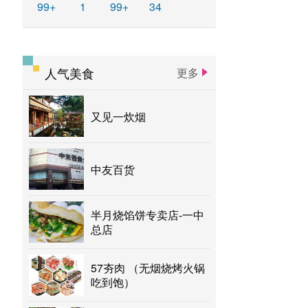
99+
1
99+
34
人气美食
更多
又见一炊烟
中友百货
半月烧馅饼专卖店-一中
总店
57夯肉 （无烟烧烤火锅
吃到饱）