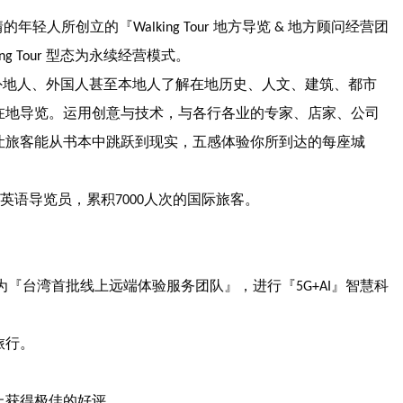
情的年轻人所创立的『
地方导览
地方顾问经营团
Walking Tour
&
型态为永续经营模式。
ng Tour
外地人、外国人甚至本地人了解在地历史、人文、建筑、都市
在地导览。运用创意与技术，与各行各业的专家、店家、公司
让旅客能从书本中跳跃到现实，五感体验你所到达的每座城
、英语导览员，累积
人次的国际旅客。
7000
为『台湾首批线上远端体验服务团队』，进行『
』智慧科
5G+AI
旅行。
。
上获得极佳的好评。