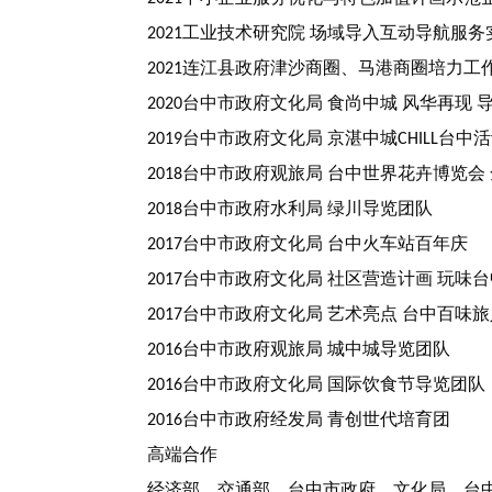
工业技术研究院
场域导入互动导航服务
2021
连江县政府津沙商圈、马港商圈培力工
2021
台中市政府文化局
食尚中城
风华再现
2020
台中市政府文化局
京湛中城
台中活
2019
CHILL
台中市政府观旅局
台中世界花卉博览会
2018
台中市政府水利局
绿川导览团队
2018
台中市政府文化局
台中火车站百年庆
2017
台中市政府文化局
社区营造计画
玩味台
2017
台中市政府文化局
艺术亮点
台中百味旅
2017
台中市政府观旅局
城中城导览团队
2016
台中市政府文化局
国际饮食节导览团队
2016
台中市政府经发局
青创世代培育团
2016
高端合作
经济部、交通部、台中市政府、文化局、台