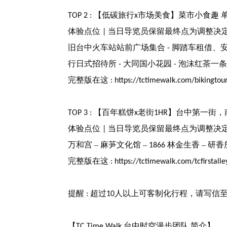
【低碳旅行
市场美食】菜市小食趣
TOP 2 :
x
体验点位
当日导览员保留最终点为调整决
|
旧台中火车站站前广场集合
脚踏车租借、
-
行日式招待所
大同国小花园
泡沫红茶一
-
-
完整版在这
:
https://tctimewalk.com/bikingtou
【百年糕饼
老街
】台中第一街，
TOP 3 :
x
1HR
体验点位
当日导览员保留最终点为调整决
|
万和宫
–
麻芛文化馆
–
林金生香
–
研香
1866
完整版在这
:
https://tctimewalk.com/tcfirstalle
提醒
超过
人以上可客制化行程，请写信
:
10
【
台中时空漫步团队
简介】
TC Time Walk