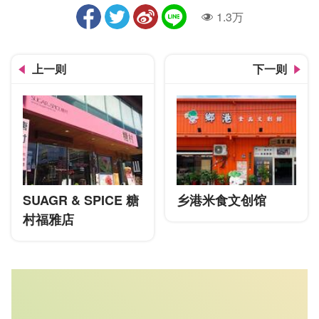
1.3万
人气
上一则
下一则
SUAGR & SPICE 糖
乡港米食文创馆
村福雅店