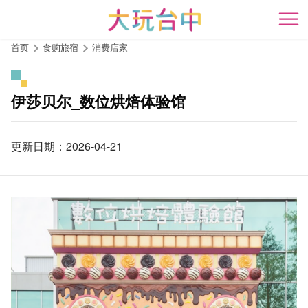
跳
到
开
主
首页
食购旅宿
消费店家
要
内
容
伊莎贝尔_数位烘焙体验馆
区
块
更新日期：2026-04-21