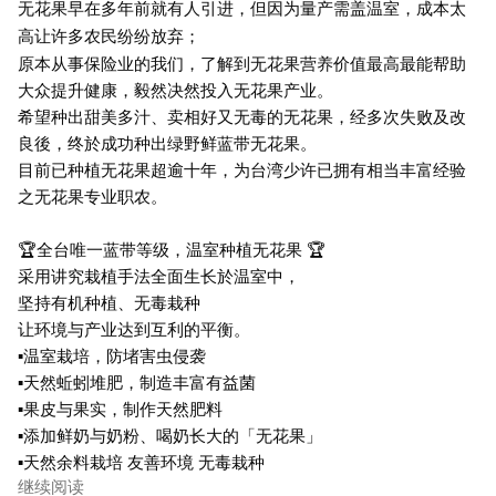
无花果早在多年前就有人引进，但因为量产需盖温室，成本太
高让许多农民纷纷放弃；
原本从事保险业的我们，了解到无花果营养价值最高最能帮助
大众提升健康，毅然决然投入无花果产业。
希望种出甜美多汁、卖相好又无毒的无花果，经多次失败及改
良後，终於成功种出绿野鲜蓝带无花果。
目前已种植无花果超逾十年，为台湾少许已拥有相当丰富经验
之无花果专业职农。
🏆全台唯一蓝带等级，温室种植无花果 🏆
采用讲究栽植手法全面生长於温室中，
坚持有机种植、无毒栽种
让环境与产业达到互利的平衡。
▪温室栽培，防堵害虫侵袭
▪天然蚯蚓堆肥，制造丰富有益菌
▪果皮与果实，制作天然肥料
▪添加鲜奶与奶粉、喝奶长大的「无花果」
▪天然余料栽培 友善环境 无毒栽种
继续阅读