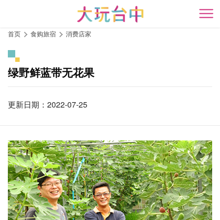
跳
到
开
主
首页
食购旅宿
消费店家
要
内
容
绿野鲜蓝带无花果
区
块
更新日期：2022-07-25