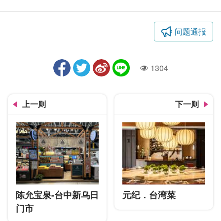
问题通报
1304
人气
上一则
下一则
陈允宝泉-台中新乌日
元纪．台湾菜
门市