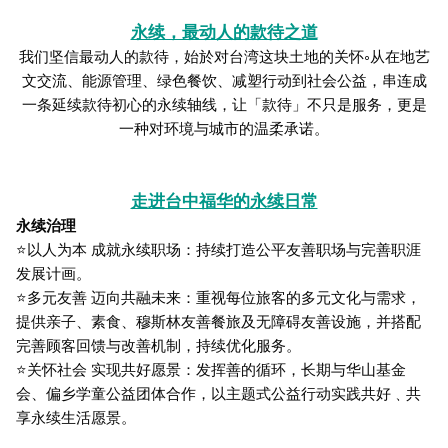
永续，最动人的款待之道
我们坚信最动人的款待，始於对台湾这块土地的关怀༚从在地艺
文交流、能源管理、绿色餐饮、减塑行动到社会公益，串连成
一条延续款待初心的永续轴线，让「款待」不只是服务，更是
一种对环境与城市的温柔承诺。
走进台中福华的永续日常
永续治理
⭐以人为本 成就永续职场：持续打造公平友善职场与完善职涯
发展计画。
⭐多元友善 迈向共融未来：重视每位旅客的多元文化与需求，
提供亲子、素食、穆斯林友善餐旅及无障碍友善设施，并搭配
完善顾客回馈与改善机制，持续优化服务。
⭐关怀社会 实现共好愿景：发挥善的循环，长期与华山基金
会、偏乡学童公益团体合作，以主题式公益行动实践共好﹑共
享永续生活愿景。