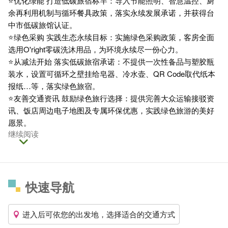
⭐优化绿能 打造低碳旅宿标竿：导入节能照明、智慧温控、厨
余再利用机制与循环餐具政策，落实永续发展承诺，并获得台
中市低碳旅馆认证。
⭐绿色采购 实践生态永续目标：实施绿色采购政策，客房全面
选用O'right零碳洗沐用品，为环境永续尽一份心力。
⭐从减法开始 落实低碳旅宿承诺：不提供一次性备品与塑胶瓶
装水，设置可循环之壁挂给皂器、冷水壶、QR Code取代纸本
报纸…等，落实绿色旅宿。
⭐友善交通资讯 鼓励绿色旅行选择：提供完善大众运输接驳资
讯、饭店周边电子地图及专属环保优惠，实践绿色旅游的美好
愿景。
继续阅读
快速导航
进入后可依您的出发地，选择适合的交通方式