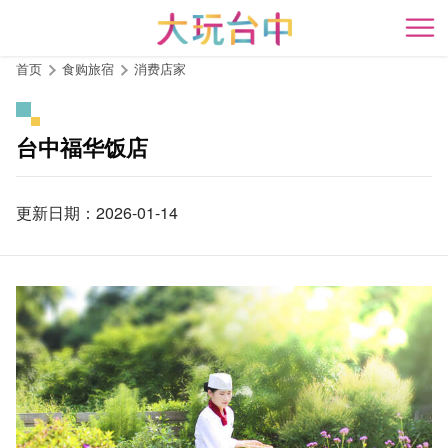
跳
到
开
主
首页
食购旅宿
消费店家
要
内
容
台中福华饭店
区
块
更新日期：2026-01-14