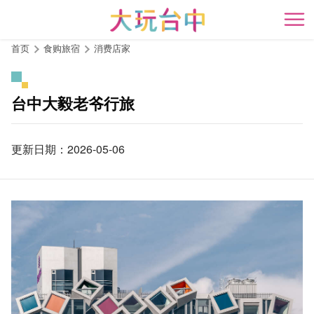
跳
到
开
主
首页
食购旅宿
消费店家
要
内
容
台中大毅老爷行旅
区
块
更新日期：2026-05-06