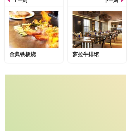
上一则
下一则
金典铁板烧
萝拉牛排馆