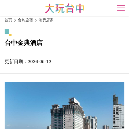
跳
到
开
主
首页
食购旅宿
消费店家
要
内
容
台中金典酒店
区
块
更新日期：2026-05-12