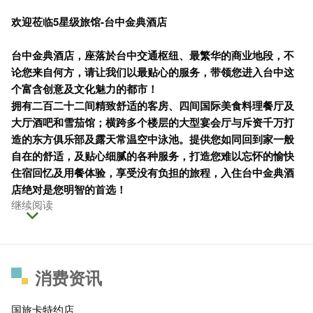
欢迎莅临5星级旅馆-台中金典酒店
台中金典酒店，座落於台中交通枢纽、最繁华的商业地段，不
论您来自何方，请让我们以最贴心的服务，带领您进入台中这
个富含创意及文化魅力的都市！
拥有二百二十二间精致舒适的客房、四间国际美食料理餐厅及
大厅酒吧和雪茄馆；横跨多个楼层的大型宴会厅与斥资千万打
造的东方俱乐部及露天常温空中泳池。提供您如同回到家一般
自在的舒适，及贴心细腻的各种服务，打造您难以忘怀的愉快
住宿回忆及用餐体验，享受没有负担的旅程，入住台中金典酒
店绝对是您明智的首选！
继续阅读
消费资讯
国旅卡特约店