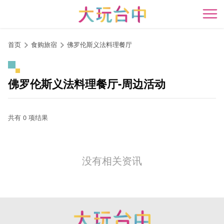
跳
到
开
主
要
首页
食购旅宿
佛罗伦斯义法料理餐厅
内
容
区
佛罗伦斯义法料理餐厅-周边活动
块
共有 0 项结果
没有相关资讯