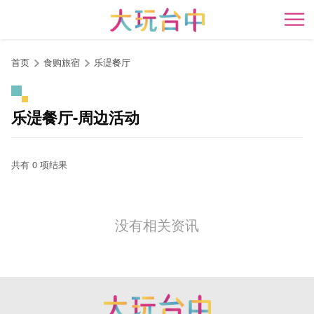
跳
到
开
主
要
首页
食购旅宿
乐湜餐厅
内
容
区
乐湜餐厅-周边活动
块
共有 0 项结果
没有相关资讯