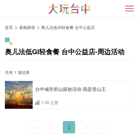
跳
到
开
主
要
首页
食购旅宿
奥儿法低GI轻食餐 台中公益店
内
容
区
奥儿法低GI轻食餐 台中公益店-周边活动
块
共有 1 项结果
台中城市郊山探旅活动-我是登山王
7.35 公里
1