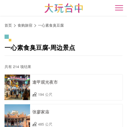
跳
到
开
主
要
首页
食购旅宿
一心素食臭豆腐
内
容
区
一心素食臭豆腐-周边景点
块
共有 214 项结果
逢甲观光夜市
194 公尺
张廖家庙
485 公尺