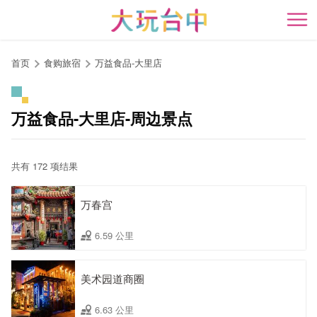
跳
到
开
主
要
首页
食购旅宿
万益食品-大里店
内
容
区
万益食品-大里店-周边景点
块
共有 172 项结果
万春宫
6.59 公里
美术园道商圈
6.63 公里