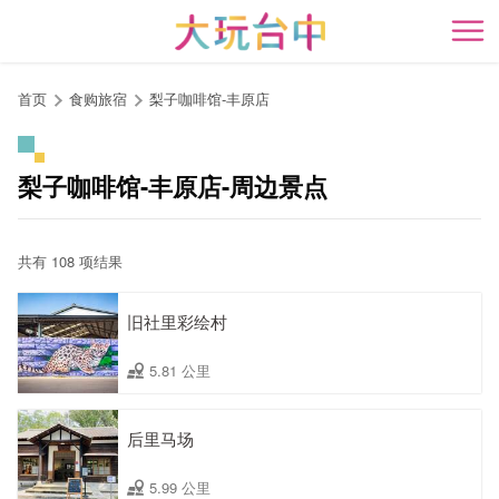
跳
到
开
主
要
首页
食购旅宿
梨子咖啡馆-丰原店
内
容
区
梨子咖啡馆-丰原店-周边景点
块
共有 108 项结果
旧社里彩绘村
5.81 公里
后里马场
5.99 公里