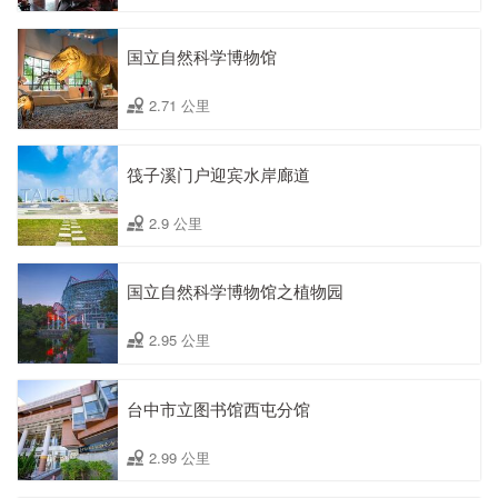
国立自然科学博物馆
2.71 公里
筏子溪门户迎宾水岸廊道
2.9 公里
国立自然科学博物馆之植物园
2.95 公里
台中市立图书馆西屯分馆
2.99 公里