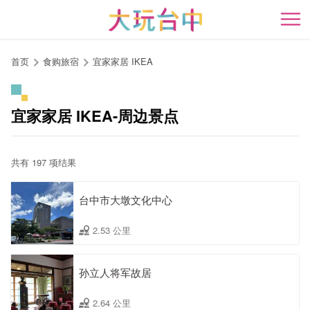
跳
到
开
主
要
首页
食购旅宿
宜家家居 IKEA
内
容
区
宜家家居 IKEA-周边景点
块
共有 197 项结果
台中市大墩文化中心
2.53 公里
孙立人将军故居
2.64 公里