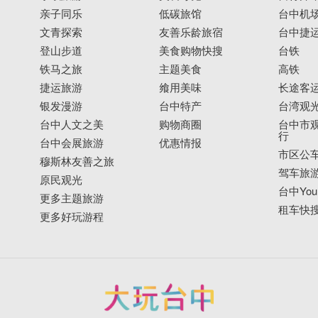
亲子同乐
低碳旅馆
台中机
文青探索
友善乐龄旅宿
台中捷
登山步道
美食购物快搜
台铁
铁马之旅
主题美食
高铁
捷运旅游
飨用美味
长途客
银发漫游
台中特产
台湾观
台中人文之美
购物商圈
台中市观
行
台中会展旅游
优惠情报
市区公
穆斯林友善之旅
驾车旅
原民观光
台中YouB
更多主题旅游
租车快
更多好玩游程