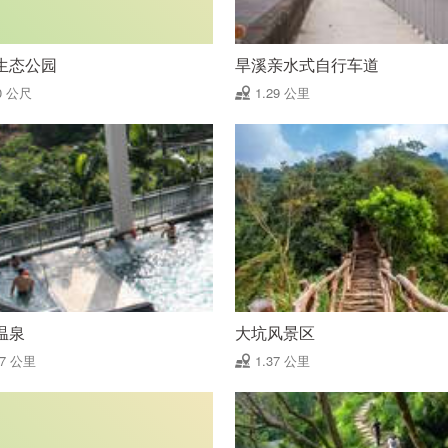
生态公园
旱溪亲水式自行车道
0 公尺
1.29 公里
温泉
大坑风景区
37 公里
1.37 公里