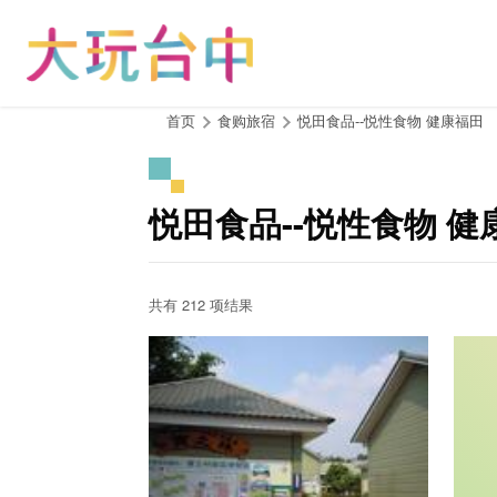
跳
到
主
要
内
:::
首页
食购旅宿
悦田食品--悦性食物 健康福田
容
区
块
悦田食品--悦性食物 健
共有 212 项结果