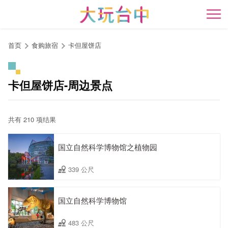
跳
到
开
主
要
首页
食购旅宿
卡但屋饼店
内
容
区
卡但屋饼店-周边景点
块
共有 210 项结果
国立自然科学博物馆之植物园
339 公尺
国立自然科学博物馆
483 公尺