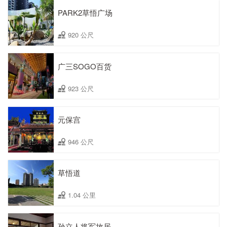
PARK2草悟广场
920 公尺
广三SOGO百货
923 公尺
元保宫
946 公尺
草悟道
1.04 公里
孙立人将军故居