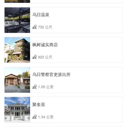
乌日温泉
732 公尺
枫树诚实商店
923 公尺
乌日警察官吏派出所
1.05 公里
聚奎居
1.34 公里