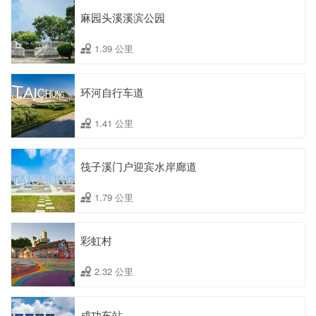
麻园头溪溪滨公园
1.39 公里
环河自行车道
1.41 公里
筏子溪门户迎宾水岸廊道
1.79 公里
彩虹村
2.32 公里
成功车站