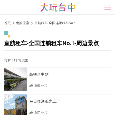
跳
到
开
主
要
首页
食购旅宿
直航租车-全国连锁租车No.1
内
容
区
直航租车-全国连锁租车No.1-周边景点
块
共有 171 项结果
高铁台中站
395 公尺
乌日啤酒观光工厂
507 公尺