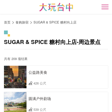
跳
到
开
主
要
首页
食购旅宿
SUGAR & SPICE 糖村向上店
内
容
区
SUGAR & SPICE 糖村向上店-周边景点
块
共有 209 项结果
公益路美食
426 公尺
圆满户外剧场
539 公尺