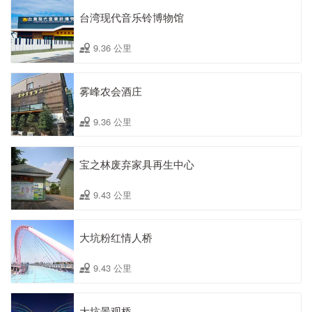
台湾现代音乐铃博物馆
9.36 公里
雾峰农会酒庄
9.36 公里
宝之林废弃家具再生中心
9.43 公里
大坑粉红情人桥
9.43 公里
大坑景观桥