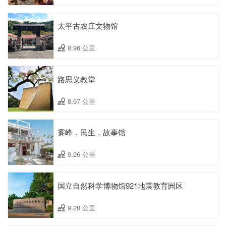
太平古农庄文物馆
8.96 公里
路思义教堂
8.97 公里
雾峰．民生．故事馆
9.26 公里
国立自然科学博物馆921地震教育园区
9.28 公里