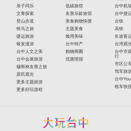
亲子同乐
低碳旅馆
台中机
文青探索
友善乐龄旅宿
台中捷
登山步道
美食购物快搜
台铁
铁马之旅
主题美食
高铁
捷运旅游
飨用美味
长途客
银发漫游
台中特产
台湾观
台中人文之美
购物商圈
台中市观
行
台中会展旅游
优惠情报
市区公
穆斯林友善之旅
驾车旅
原民观光
台中YouB
更多主题旅游
租车快
更多好玩游程