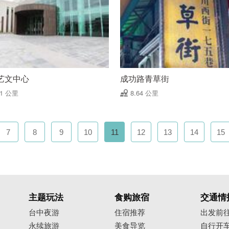
艺文中心
成功路青草街
61 公里
8.64 公里
7
8
9
10
11
12
13
14
15
主题玩法
食购旅宿
交通情
台中夜游
住宿推荐
出发前
永续旅游
美食导览
自行开