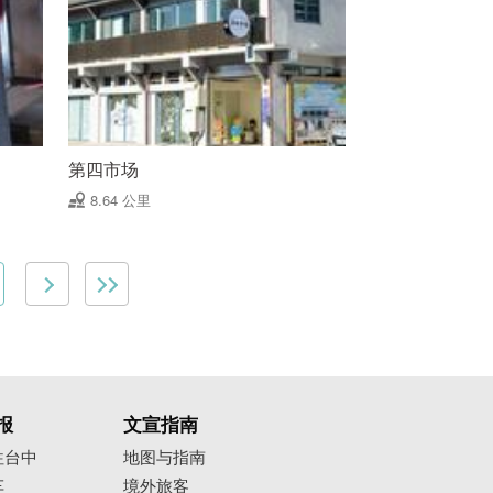
第四市场
8.64 公里
报
文宣指南
往台中
地图与指南
车
境外旅客