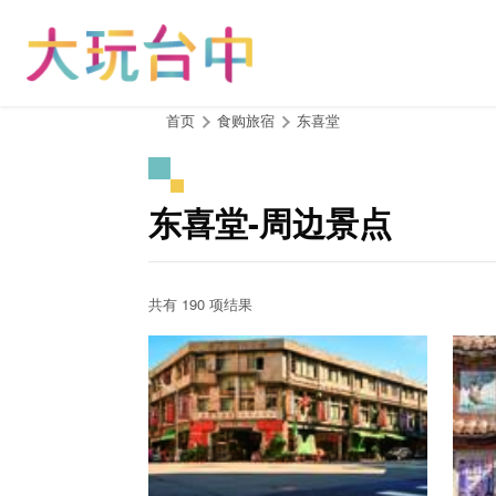
跳
到
主
要
内
:::
首页
食购旅宿
东喜堂
容
区
块
东喜堂-周边景点
共有 190 项结果