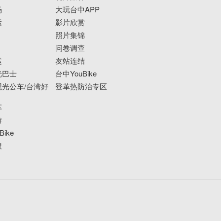
场
大玩台中APP
运
影片欣赏
照片集锦
问卷调查
运
友站连结
光巴士
台中YouBike
光公车/台湾好
登革热防治专区
车
游
ike
搜