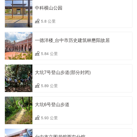
中科横山公园
5.8 公里
一德洋楼ˍ台中市历史建筑林懋阳故居
5.84 公里
大坑7号登山步道(部分封闭)
5.89 公里
大坑6号登山步道
5.93 公里
台中市立图书馆西屯分馆